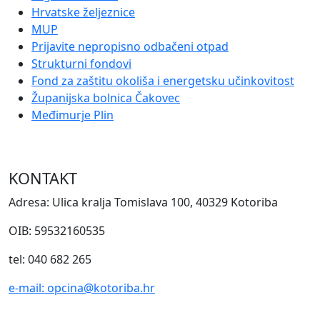
Hrvatske željeznice
MUP
Prijavite nepropisno odbačeni otpad
Strukturni fondovi
Fond za zaštitu okoliša i energetsku učinkovitost
Županijska bolnica Čakovec
Međimurje Plin
KONTAKT
Adresa: Ulica kralja Tomislava 100, 40329 Kotoriba
OIB: 59532160535
tel: 040 682 265
e-mail: opcina@kotoriba.hr