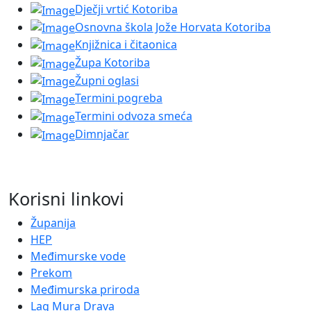
Dječji vrtić Kotoriba
Osnovna škola Jože Horvata Kotoriba
Knjižnica i čitaonica
Župa Kotoriba
Župni oglasi
Termini pogreba
Termini odvoza smeća
Dimnjačar
Korisni linkovi
Županija
HEP
Međimurske vode
Prekom
Međimurska priroda
Lag Mura Drava