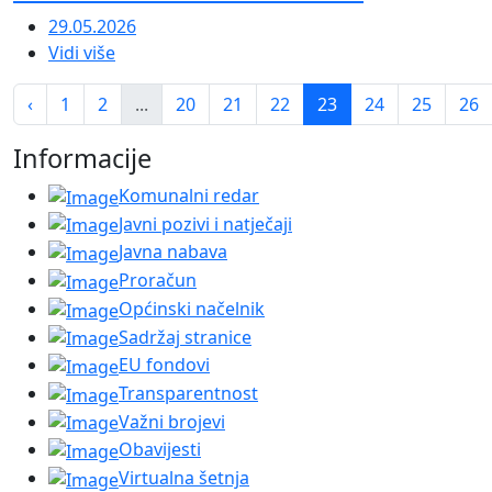
29.05.2026
Vidi više
‹
1
2
...
20
21
22
23
24
25
26
Informacije
Komunalni redar
Javni pozivi i natječaji
Javna nabava
Proračun
Općinski načelnik
Sadržaj stranice
EU fondovi
Transparentnost
Važni brojevi
Obavijesti
Virtualna šetnja