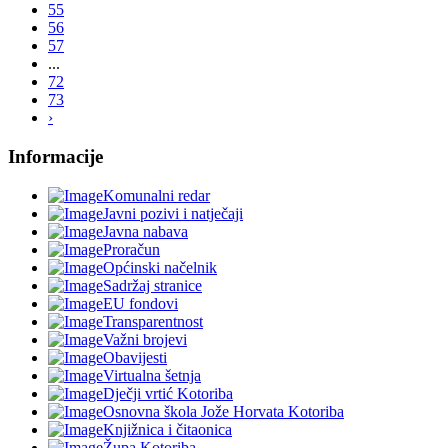
55
56
57
...
72
73
›
Informacije
Komunalni redar
Javni pozivi i natječaji
Javna nabava
Proračun
Općinski načelnik
Sadržaj stranice
EU fondovi
Transparentnost
Važni brojevi
Obavijesti
Virtualna šetnja
Dječji vrtić Kotoriba
Osnovna škola Jože Horvata Kotoriba
Knjižnica i čitaonica
Župa Kotoriba