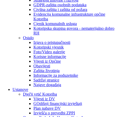
Strategija imovine i razvoja
GDPR-zaštita osobnih podataka
Civilna zaštita i zaštita od požara
Evidencija komunalne infrastrukture općine
Kotoriba
Cjenik komunalnih usluga
Kotoripska skupina govora - nematerijalno dobro
RH
Ostalo
Izjava o pristupačnosti
Kotoripski vjesnik
Foto/Video galerije
Korisne informacije
Vijesti iz Općine
Obavijesti
Zaštita životinja
Informacije za poduzetnike
Sadržaj stranice
Najave događaja
Ustanove
Dječji vrtić Kotoriba
Vijesti iz DV
GOdišnji financijski izvještaji
Plan nabave DV
Izvješća o prevedbi ZPPI