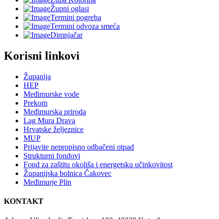
Župni oglasi
Termini pogreba
Termini odvoza smeća
Dimnjačar
Korisni linkovi
Županija
HEP
Međimurske vode
Prekom
Međimurska priroda
Lag Mura Drava
Hrvatske željeznice
MUP
Prijavite nepropisno odbačeni otpad
Strukturni fondovi
Fond za zaštitu okoliša i energetsku učinkovitost
Županijska bolnica Čakovec
Međimurje Plin
KONTAKT