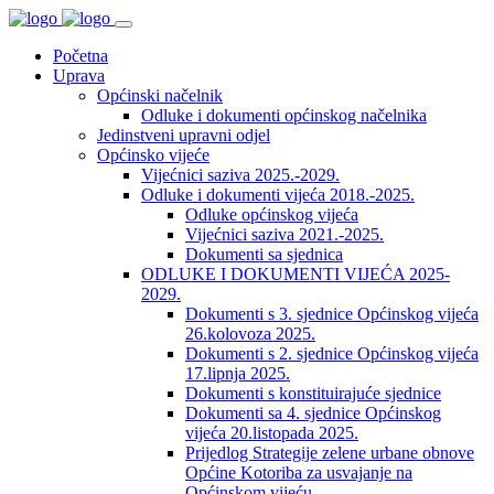
Početna
Uprava
Općinski načelnik
Odluke i dokumenti općinskog načelnika
Jedinstveni upravni odjel
Općinsko vijeće
Vijećnici saziva 2025.-2029.
Odluke i dokumenti vijeća 2018.-2025.
Odluke općinskog vijeća
Vijećnici saziva 2021.-2025.
Dokumenti sa sjednica
ODLUKE I DOKUMENTI VIJEĆA 2025-
2029.
Dokumenti s 3. sjednice Općinskog vijeća
26.kolovoza 2025.
Dokumenti s 2. sjednice Općinskog vijeća
17.lipnja 2025.
Dokumenti s konstituirajuće sjednice
Dokumenti sa 4. sjednice Općinskog
vijeća 20.listopada 2025.
Prijedlog Strategije zelene urbane obnove
Općine Kotoriba za usvajanje na
Općinskom vijeću