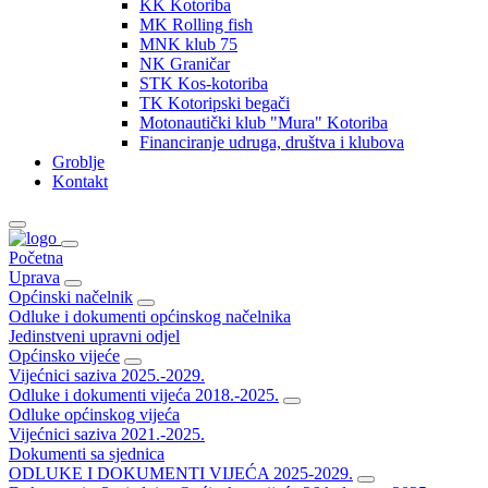
KK Kotoriba
MK Rolling fish
MNK klub 75
NK Graničar
STK Kos-kotoriba
TK Kotoripski begači
Motonautički klub "Mura" Kotoriba
Financiranje udruga, društva i klubova
Groblje
Kontakt
Početna
Uprava
Općinski načelnik
Odluke i dokumenti općinskog načelnika
Jedinstveni upravni odjel
Općinsko vijeće
Vijećnici saziva 2025.-2029.
Odluke i dokumenti vijeća 2018.-2025.
Odluke općinskog vijeća
Vijećnici saziva 2021.-2025.
Dokumenti sa sjednica
ODLUKE I DOKUMENTI VIJEĆA 2025-2029.