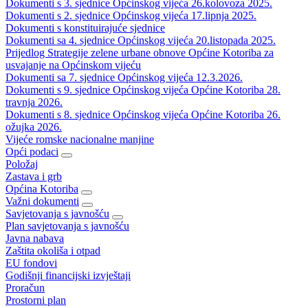
Dokumenti s 3. sjednice Općinskog vijeća 26.kolovoza 2025.
Dokumenti s 2. sjednice Općinskog vijeća 17.lipnja 2025.
Dokumenti s konstituirajuće sjednice
Dokumenti sa 4. sjednice Općinskog vijeća 20.listopada 2025.
Prijedlog Strategije zelene urbane obnove Općine Kotoriba za
usvajanje na Općinskom vijeću
Dokumenti sa 7. sjednice Općinskog vijeća 12.3.2026.
Dokumenti s 9. sjednice Općinskog vijeća Općine Kotoriba 28.
travnja 2026.
Dokumenti s 8. sjednice Općinskog vijeća Općine Kotoriba 26.
ožujka 2026.
Vijeće romske nacionalne manjine
Opći podaci
Položaj
Zastava i grb
Općina Kotoriba
Važni dokumenti
Savjetovanja s javnošću
Plan savjetovanja s javnošću
Javna nabava
Zaštita okoliša i otpad
EU fondovi
Godišnji financijski izvještaji
Proračun
Prostorni plan