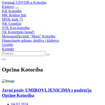
Ogranak UDVDR-a Kotoriba
Klubovi
KK Kotoriba
MK Rolling fish
MNK klub 75
NK Graničar
STK Kos-kotoriba
TK Kotoripski begači
Motonautički klub "Mura" Kotoriba
Financiranje udruga, društva i klubova
Groblje
Kontakt
Općina Kotoriba
Javni poziv UMIROVLJENICIMA s područja
Općine Kotoriba
04.03.2024