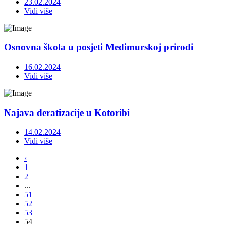
23.02.2024
Vidi više
Osnovna škola u posjeti Međimurskoj prirodi
16.02.2024
Vidi više
Najava deratizacije u Kotoribi
14.02.2024
Vidi više
‹
1
2
...
51
52
53
54