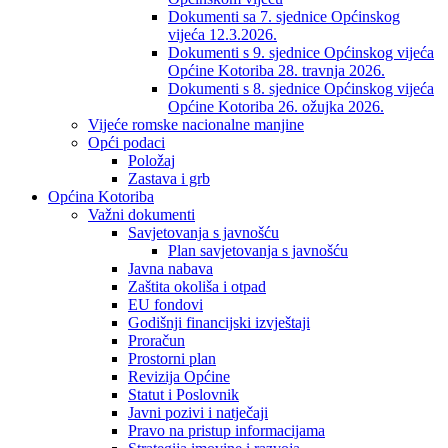
Dokumenti sa 7. sjednice Općinskog
vijeća 12.3.2026.
Dokumenti s 9. sjednice Općinskog vijeća
Općine Kotoriba 28. travnja 2026.
Dokumenti s 8. sjednice Općinskog vijeća
Općine Kotoriba 26. ožujka 2026.
Vijeće romske nacionalne manjine
Opći podaci
Položaj
Zastava i grb
Općina Kotoriba
Važni dokumenti
Savjetovanja s javnošću
Plan savjetovanja s javnošću
Javna nabava
Zaštita okoliša i otpad
EU fondovi
Godišnji financijski izvještaji
Proračun
Prostorni plan
Revizija Općine
Statut i Poslovnik
Javni pozivi i natječaji
Pravo na pristup informacijama