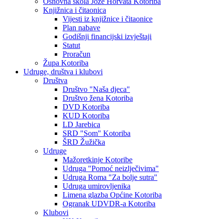
Osnovna škola Jože Horvata Kotoriba
Knjižnica i čitaonica
Vijesti iz knjižnice i čitaonice
Plan nabave
Godišnji financijski izvještaji
Statut
Proračun
Župa Kotoriba
Udruge, društva i klubovi
Društva
Društvo "Naša djeca"
Društvo žena Kotoriba
DVD Kotoriba
KUD Kotoriba
LD Jarebica
SRD "Som" Kotoriba
ŠRD Žužička
Udruge
Mažoretkinje Kotoribe
Udruga "Pomoć neizlječivima"
Udruga Roma "Za bolje sutra"
Udruga umirovljenika
Limena glazba Općine Kotoriba
Ogranak UDVDR-a Kotoriba
Klubovi