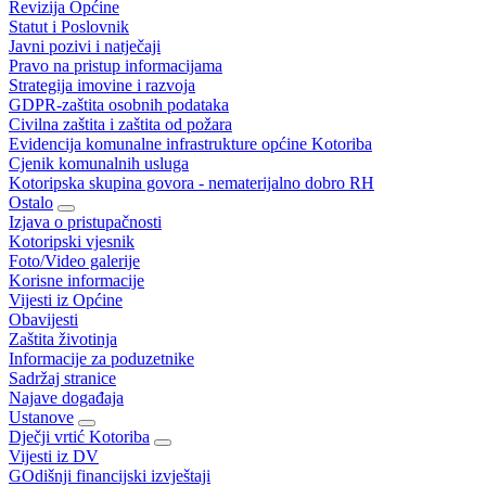
Revizija Općine
Statut i Poslovnik
Javni pozivi i natječaji
Pravo na pristup informacijama
Strategija imovine i razvoja
GDPR-zaštita osobnih podataka
Civilna zaštita i zaštita od požara
Evidencija komunalne infrastrukture općine Kotoriba
Cjenik komunalnih usluga
Kotoripska skupina govora - nematerijalno dobro RH
Ostalo
Izjava o pristupačnosti
Kotoripski vjesnik
Foto/Video galerije
Korisne informacije
Vijesti iz Općine
Obavijesti
Zaštita životinja
Informacije za poduzetnike
Sadržaj stranice
Najave događaja
Ustanove
Dječji vrtić Kotoriba
Vijesti iz DV
GOdišnji financijski izvještaji