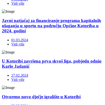
Vidi više
Javni natjačaj za financiranje programa kapitalnih
ulaganja u sportu na području Općine Kotoriba u
2024. godini
01.03.2024
Vidi više
U Kotoribi završena prva skvoš liga, pobjedu odnio
Karlo Jadanić
27.02.2024
Vidi više
Otvoreno novo dječje igralište u Kotoribi