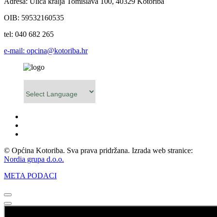
Adresa: Ulica kralja Tomislava 100, 40329 Kotoriba
OIB: 59532160535
tel: 040 682 265
e-mail: opcina@kotoriba.hr
Powered by
© Općina Kotoriba. Sva prava pridržana. Izrada web stranice:
Nordia grupa d.o.o.
META PODACI