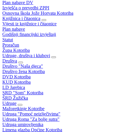
Plan nabave DV
Izvješća o prevedbi ZPPI
Osnovna škola Jože Horvata Kotoriba
Knjižnica i čitaonica
Vijesti iz knjižnice i čitaonice
Plan nabave
Godišnji financijski izvještaji
Statut
Proračun
Župa Kotoriba
Udruge, društva i klubovi
Društva
Društvo "Naša djeca"
Društvo žena Kotoriba
DVD Kotoriba
KUD Kotoriba
LD Jarebica
SRD "Som" Kotoriba
ŠRD Žužička
Udruge
Mažoretkinje Kotoribe
Udruga "Pomoć neizlječivima"
Udruga Roma "Za bolje sutra"
Udruga umirovljenika
Limena glazba Općine Kotoriba