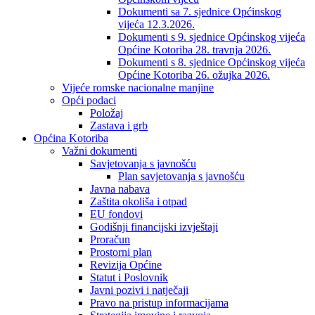
Dokumenti sa 7. sjednice Općinskog
vijeća 12.3.2026.
Dokumenti s 9. sjednice Općinskog vijeća
Općine Kotoriba 28. travnja 2026.
Dokumenti s 8. sjednice Općinskog vijeća
Općine Kotoriba 26. ožujka 2026.
Vijeće romske nacionalne manjine
Opći podaci
Položaj
Zastava i grb
Općina Kotoriba
Važni dokumenti
Savjetovanja s javnošću
Plan savjetovanja s javnošću
Javna nabava
Zaštita okoliša i otpad
EU fondovi
Godišnji financijski izvještaji
Proračun
Prostorni plan
Revizija Općine
Statut i Poslovnik
Javni pozivi i natječaji
Pravo na pristup informacijama