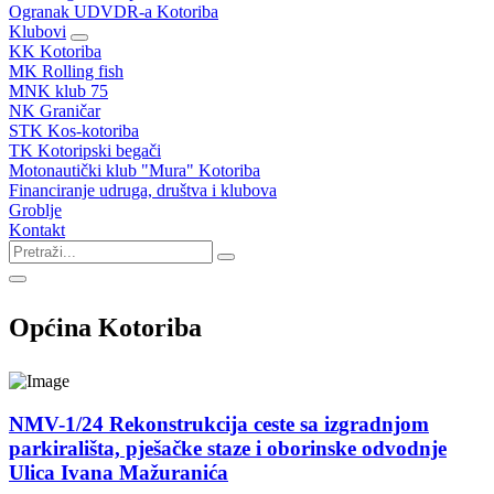
Ogranak UDVDR-a Kotoriba
Klubovi
KK Kotoriba
MK Rolling fish
MNK klub 75
NK Graničar
STK Kos-kotoriba
TK Kotoripski begači
Motonautički klub "Mura" Kotoriba
Financiranje udruga, društva i klubova
Groblje
Kontakt
Općina Kotoriba
NMV-1/24 Rekonstrukcija ceste sa izgradnjom
parkirališta, pješačke staze i oborinske odvodnje
Ulica Ivana Mažuranića