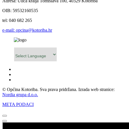
Adresa: Ulica kralja Tomislava 100, 40329 Kotoriba
OIB: 59532160535
tel: 040 682 265
e-mail: opcina@kotoriba.hr
Powered by
© Općina Kotoriba. Sva prava pridržana. Izrada web stranice:
Nordia grupa d.o.o.
META PODACI