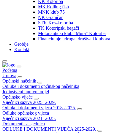
KK Kotoriba
MK Rolling fish
MNK klub 75
NK Graničar
STK Kos-kotoriba
TK Kotoripski begači
Motonautički klub "Mura" Kotoriba
Financiranje udruga, društva i klubova
Groblje
Kontakt
Početna
Uprava
Općinski načelnik
Odluke i dokumenti općinskog načelnika
Jedinstveni upravni odjel
Općinsko vijeće
Vijećnici saziva 2025.-2029.
Odluke i dokumenti vijeća 2018.-2025.
Odluke općinskog vijeća
Vijećnici saziva 2021.-2025.
Dokumenti sa sjednica
ODLUKE I DOKUMENTI VIJEĆA 2025-2029.