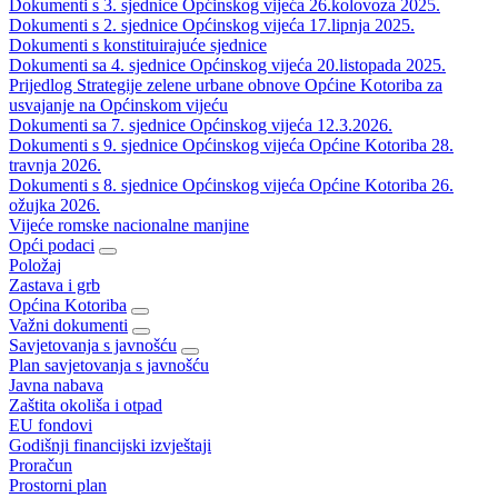
Dokumenti s 3. sjednice Općinskog vijeća 26.kolovoza 2025.
Dokumenti s 2. sjednice Općinskog vijeća 17.lipnja 2025.
Dokumenti s konstituirajuće sjednice
Dokumenti sa 4. sjednice Općinskog vijeća 20.listopada 2025.
Prijedlog Strategije zelene urbane obnove Općine Kotoriba za
usvajanje na Općinskom vijeću
Dokumenti sa 7. sjednice Općinskog vijeća 12.3.2026.
Dokumenti s 9. sjednice Općinskog vijeća Općine Kotoriba 28.
travnja 2026.
Dokumenti s 8. sjednice Općinskog vijeća Općine Kotoriba 26.
ožujka 2026.
Vijeće romske nacionalne manjine
Opći podaci
Položaj
Zastava i grb
Općina Kotoriba
Važni dokumenti
Savjetovanja s javnošću
Plan savjetovanja s javnošću
Javna nabava
Zaštita okoliša i otpad
EU fondovi
Godišnji financijski izvještaji
Proračun
Prostorni plan