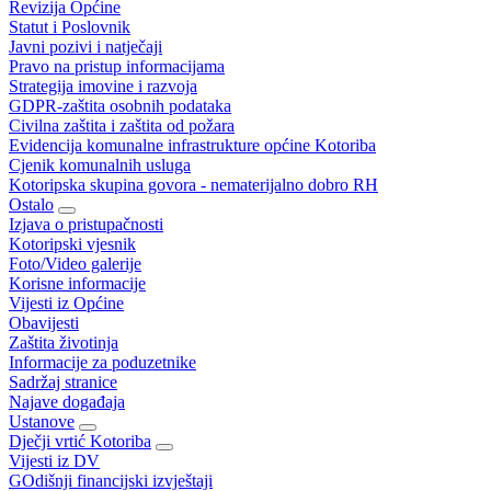
Revizija Općine
Statut i Poslovnik
Javni pozivi i natječaji
Pravo na pristup informacijama
Strategija imovine i razvoja
GDPR-zaštita osobnih podataka
Civilna zaštita i zaštita od požara
Evidencija komunalne infrastrukture općine Kotoriba
Cjenik komunalnih usluga
Kotoripska skupina govora - nematerijalno dobro RH
Ostalo
Izjava o pristupačnosti
Kotoripski vjesnik
Foto/Video galerije
Korisne informacije
Vijesti iz Općine
Obavijesti
Zaštita životinja
Informacije za poduzetnike
Sadržaj stranice
Najave događaja
Ustanove
Dječji vrtić Kotoriba
Vijesti iz DV
GOdišnji financijski izvještaji