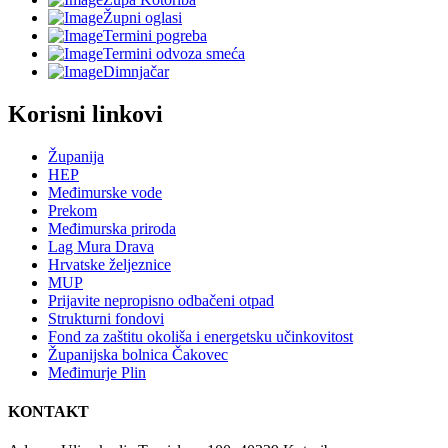
Župni oglasi
Termini pogreba
Termini odvoza smeća
Dimnjačar
Korisni linkovi
Županija
HEP
Međimurske vode
Prekom
Međimurska priroda
Lag Mura Drava
Hrvatske željeznice
MUP
Prijavite nepropisno odbačeni otpad
Strukturni fondovi
Fond za zaštitu okoliša i energetsku učinkovitost
Županijska bolnica Čakovec
Međimurje Plin
KONTAKT