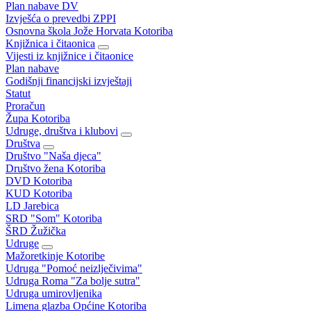
Plan nabave DV
Izvješća o prevedbi ZPPI
Osnovna škola Jože Horvata Kotoriba
Knjižnica i čitaonica
Vijesti iz knjižnice i čitaonice
Plan nabave
Godišnji financijski izvještaji
Statut
Proračun
Župa Kotoriba
Udruge, društva i klubovi
Društva
Društvo "Naša djeca"
Društvo žena Kotoriba
DVD Kotoriba
KUD Kotoriba
LD Jarebica
SRD "Som" Kotoriba
ŠRD Žužička
Udruge
Mažoretkinje Kotoribe
Udruga "Pomoć neizlječivima"
Udruga Roma "Za bolje sutra"
Udruga umirovljenika
Limena glazba Općine Kotoriba