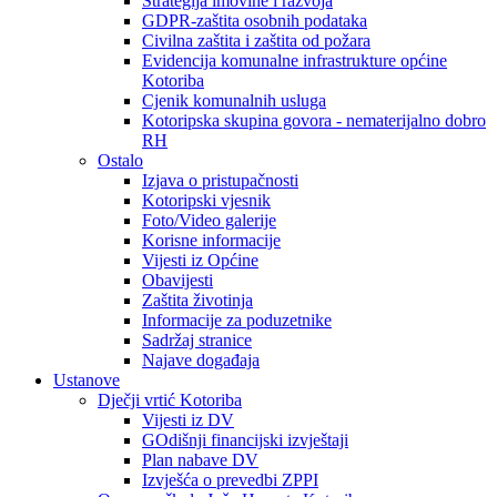
Strategija imovine i razvoja
GDPR-zaštita osobnih podataka
Civilna zaštita i zaštita od požara
Evidencija komunalne infrastrukture općine
Kotoriba
Cjenik komunalnih usluga
Kotoripska skupina govora - nematerijalno dobro
RH
Ostalo
Izjava o pristupačnosti
Kotoripski vjesnik
Foto/Video galerije
Korisne informacije
Vijesti iz Općine
Obavijesti
Zaštita životinja
Informacije za poduzetnike
Sadržaj stranice
Najave događaja
Ustanove
Dječji vrtić Kotoriba
Vijesti iz DV
GOdišnji financijski izvještaji
Plan nabave DV
Izvješća o prevedbi ZPPI