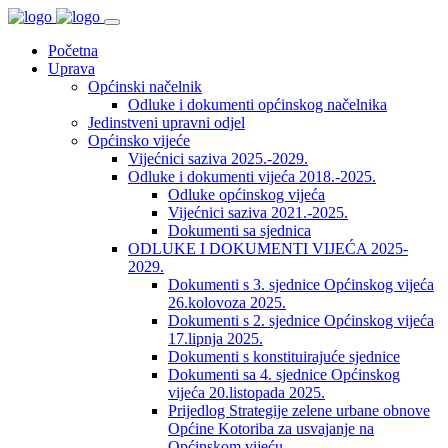
Početna
Uprava
Općinski načelnik
Odluke i dokumenti općinskog načelnika
Jedinstveni upravni odjel
Općinsko vijeće
Vijećnici saziva 2025.-2029.
Odluke i dokumenti vijeća 2018.-2025.
Odluke općinskog vijeća
Vijećnici saziva 2021.-2025.
Dokumenti sa sjednica
ODLUKE I DOKUMENTI VIJEĆA 2025-
2029.
Dokumenti s 3. sjednice Općinskog vijeća
26.kolovoza 2025.
Dokumenti s 2. sjednice Općinskog vijeća
17.lipnja 2025.
Dokumenti s konstituirajuće sjednice
Dokumenti sa 4. sjednice Općinskog
vijeća 20.listopada 2025.
Prijedlog Strategije zelene urbane obnove
Općine Kotoriba za usvajanje na
Općinskom vijeću