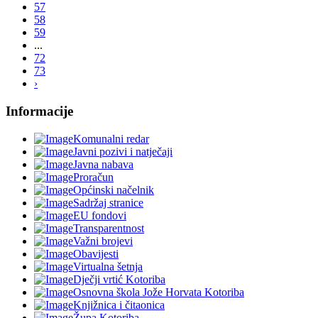
57
58
59
...
72
73
›
Informacije
Komunalni redar
Javni pozivi i natječaji
Javna nabava
Proračun
Općinski načelnik
Sadržaj stranice
EU fondovi
Transparentnost
Važni brojevi
Obavijesti
Virtualna šetnja
Dječji vrtić Kotoriba
Osnovna škola Jože Horvata Kotoriba
Knjižnica i čitaonica
Župa Kotoriba