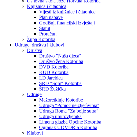
Osnovna škola Jože Horvata Kotoriba
Knjižnica i čitaonica
Vijesti iz knjižnice i čitaonice
Plan nabave
Godišnji financijski izvještaji
Statut
Proračun
Župa Kotoriba
Udruge, društva i klubovi
Društva
Društvo "Naša djeca"
Društvo žena Kotoriba
DVD Kotoriba
KUD Kotoriba
LD Jarebica
SRD "Som" Kotoriba
ŠRD Žužička
Udruge
Mažoretkinje Kotoribe
Udruga "Pomoć neizlječivima"
Udruga Roma "Za bolje sutra"
Udruga umirovljenika
Limena glazba Općine Kotoriba
Ogranak UDVDR-a Kotoriba
Klubovi