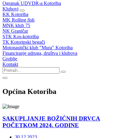
Ogranak UDVDR-a Kotoriba
Klubovi
KK Kotoriba
MK Rolling fish
MNK klub 75
NK Graničar
STK Kos-kotoriba
TK Kotoripski begači
Motonautički klub "Mura" Kotoriba
Financiranje udruga, društva i klubova
Groblje
Kontakt
Općina Kotoriba
SAKUPLJANJE BOŽIĆNIH DRVCA
POČETKOM 2024. GODINE
30.12.2023