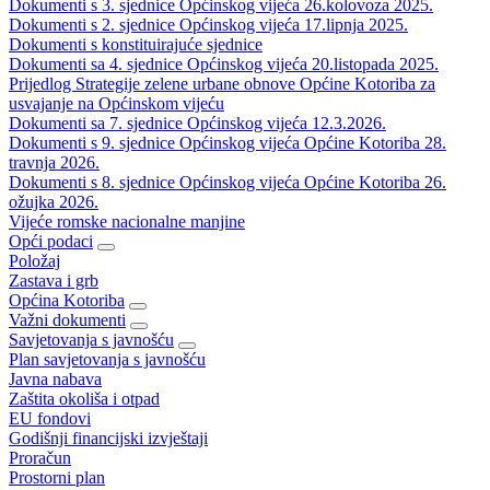
Dokumenti s 3. sjednice Općinskog vijeća 26.kolovoza 2025.
Dokumenti s 2. sjednice Općinskog vijeća 17.lipnja 2025.
Dokumenti s konstituirajuće sjednice
Dokumenti sa 4. sjednice Općinskog vijeća 20.listopada 2025.
Prijedlog Strategije zelene urbane obnove Općine Kotoriba za
usvajanje na Općinskom vijeću
Dokumenti sa 7. sjednice Općinskog vijeća 12.3.2026.
Dokumenti s 9. sjednice Općinskog vijeća Općine Kotoriba 28.
travnja 2026.
Dokumenti s 8. sjednice Općinskog vijeća Općine Kotoriba 26.
ožujka 2026.
Vijeće romske nacionalne manjine
Opći podaci
Položaj
Zastava i grb
Općina Kotoriba
Važni dokumenti
Savjetovanja s javnošću
Plan savjetovanja s javnošću
Javna nabava
Zaštita okoliša i otpad
EU fondovi
Godišnji financijski izvještaji
Proračun
Prostorni plan