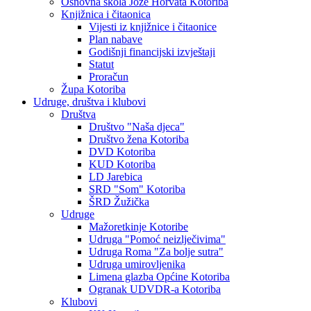
Osnovna škola Jože Horvata Kotoriba
Knjižnica i čitaonica
Vijesti iz knjižnice i čitaonice
Plan nabave
Godišnji financijski izvještaji
Statut
Proračun
Župa Kotoriba
Udruge, društva i klubovi
Društva
Društvo "Naša djeca"
Društvo žena Kotoriba
DVD Kotoriba
KUD Kotoriba
LD Jarebica
SRD "Som" Kotoriba
ŠRD Žužička
Udruge
Mažoretkinje Kotoribe
Udruga "Pomoć neizlječivima"
Udruga Roma "Za bolje sutra"
Udruga umirovljenika
Limena glazba Općine Kotoriba
Ogranak UDVDR-a Kotoriba
Klubovi