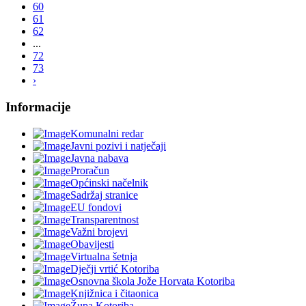
60
61
62
...
72
73
›
Informacije
Komunalni redar
Javni pozivi i natječaji
Javna nabava
Proračun
Općinski načelnik
Sadržaj stranice
EU fondovi
Transparentnost
Važni brojevi
Obavijesti
Virtualna šetnja
Dječji vrtić Kotoriba
Osnovna škola Jože Horvata Kotoriba
Knjižnica i čitaonica
Župa Kotoriba