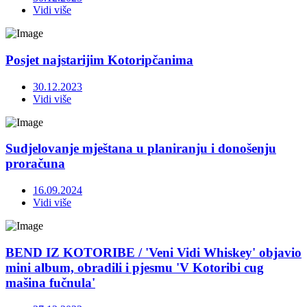
Vidi više
Posjet najstarijim Kotoripčanima
30.12.2023
Vidi više
Sudjelovanje mještana u planiranju i donošenju
proračuna
16.09.2024
Vidi više
BEND IZ KOTORIBE / 'Veni Vidi Whiskey' objavio
mini album, obradili i pjesmu 'V Kotoribi cug
mašina fučnula'