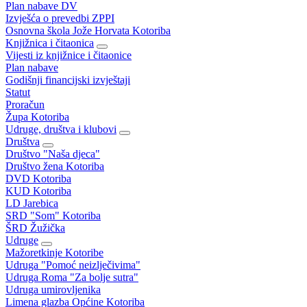
Plan nabave DV
Izvješća o prevedbi ZPPI
Osnovna škola Jože Horvata Kotoriba
Knjižnica i čitaonica
Vijesti iz knjižnice i čitaonice
Plan nabave
Godišnji financijski izvještaji
Statut
Proračun
Župa Kotoriba
Udruge, društva i klubovi
Društva
Društvo "Naša djeca"
Društvo žena Kotoriba
DVD Kotoriba
KUD Kotoriba
LD Jarebica
SRD "Som" Kotoriba
ŠRD Žužička
Udruge
Mažoretkinje Kotoribe
Udruga "Pomoć neizlječivima"
Udruga Roma "Za bolje sutra"
Udruga umirovljenika
Limena glazba Općine Kotoriba