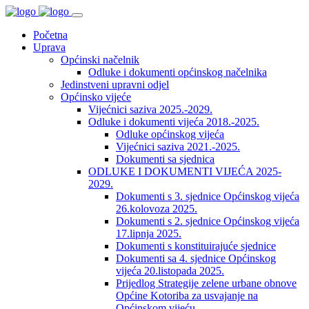
Početna
Uprava
Općinski načelnik
Odluke i dokumenti općinskog načelnika
Jedinstveni upravni odjel
Općinsko vijeće
Vijećnici saziva 2025.-2029.
Odluke i dokumenti vijeća 2018.-2025.
Odluke općinskog vijeća
Vijećnici saziva 2021.-2025.
Dokumenti sa sjednica
ODLUKE I DOKUMENTI VIJEĆA 2025-
2029.
Dokumenti s 3. sjednice Općinskog vijeća
26.kolovoza 2025.
Dokumenti s 2. sjednice Općinskog vijeća
17.lipnja 2025.
Dokumenti s konstituirajuće sjednice
Dokumenti sa 4. sjednice Općinskog
vijeća 20.listopada 2025.
Prijedlog Strategije zelene urbane obnove
Općine Kotoriba za usvajanje na
Općinskom vijeću