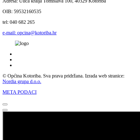
Adresa: Ulica kralja Tomislava 100, 40329 Kotoriba
OIB: 59532160535
tel: 040 682 265
e-mail: opcina@kotoriba.hr
© Općina Kotoriba. Sva prava pridržana. Izrada web stranice:
Nordia grupa d.o.o.
META PODACI