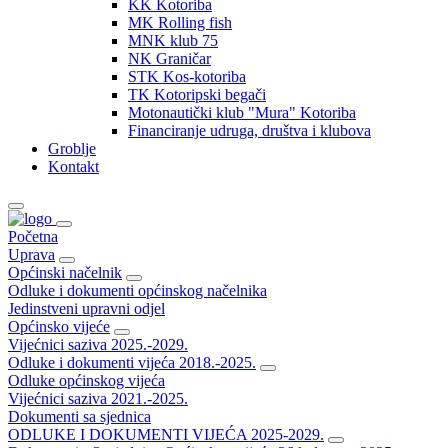
KK Kotoriba
MK Rolling fish
MNK klub 75
NK Graničar
STK Kos-kotoriba
TK Kotoripski begači
Motonautički klub "Mura" Kotoriba
Financiranje udruga, društva i klubova
Groblje
Kontakt
Početna
Uprava
Općinski načelnik
Odluke i dokumenti općinskog načelnika
Jedinstveni upravni odjel
Općinsko vijeće
Vijećnici saziva 2025.-2029.
Odluke i dokumenti vijeća 2018.-2025.
Odluke općinskog vijeća
Vijećnici saziva 2021.-2025.
Dokumenti sa sjednica
ODLUKE I DOKUMENTI VIJEĆA 2025-2029.