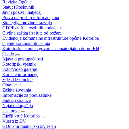
Revizija Općine
Statut i Poslovnik
Javni pozivi i natječaji
Pravo na pristup informacijama
Strategija imovine i razvoja
GDPR-zaštita osobnih podataka
Civilna zaštita i zaštita od požara
Evidencija komunalne infrastrukture općine Kotoriba
Cjenik komunalnih usluga
Kotoripska skupina govora - nematerijalno dobro RH
Ostalo
Izjava o pristupačnosti
Kotoripski vjesnik
Foto/Video galerije
Korisne informacije
Vijesti iz Općine
Obavijesti
Zaštita životinja
Informacije za poduzetnike
Sadržaj stranice
Najave događaja
Ustanove
Dječji vrtić Kotoriba
Vijesti iz DV
GOdišnji financijski izvještaji