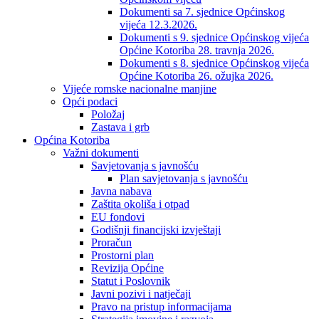
Dokumenti sa 7. sjednice Općinskog
vijeća 12.3.2026.
Dokumenti s 9. sjednice Općinskog vijeća
Općine Kotoriba 28. travnja 2026.
Dokumenti s 8. sjednice Općinskog vijeća
Općine Kotoriba 26. ožujka 2026.
Vijeće romske nacionalne manjine
Opći podaci
Položaj
Zastava i grb
Općina Kotoriba
Važni dokumenti
Savjetovanja s javnošću
Plan savjetovanja s javnošću
Javna nabava
Zaštita okoliša i otpad
EU fondovi
Godišnji financijski izvještaji
Proračun
Prostorni plan
Revizija Općine
Statut i Poslovnik
Javni pozivi i natječaji
Pravo na pristup informacijama