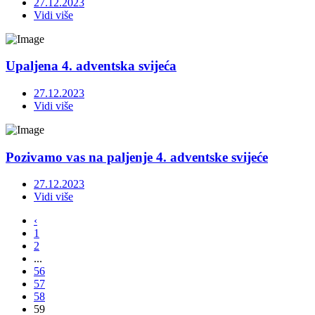
27.12.2023
Vidi više
Upaljena 4. adventska svijeća
27.12.2023
Vidi više
Pozivamo vas na paljenje 4. adventske svijeće
27.12.2023
Vidi više
‹
1
2
...
56
57
58
59