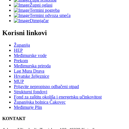
Župni oglasi
Termini pogreba
Termini odvoza smeća
Dimnjačar
Korisni linkovi
Županija
HEP
Međimurske vode
Prekom
Međimurska priroda
Lag Mura Drava
Hrvatske željeznice
MUP
Prijavite nepropisno odbačeni otpad
Strukturni fondovi
Fond za zaštitu okoliša i energetsku učinkovitost
Županijska bolnica Čakovec
Međimurje Plin
KONTAKT