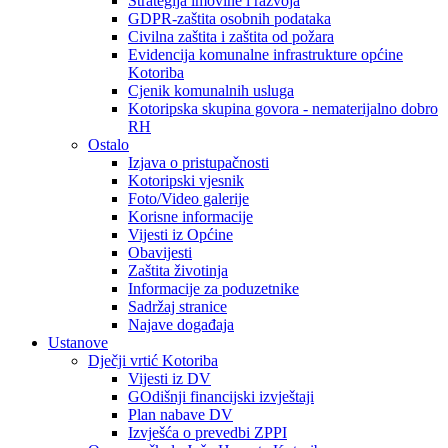
Strategija imovine i razvoja
GDPR-zaštita osobnih podataka
Civilna zaštita i zaštita od požara
Evidencija komunalne infrastrukture općine
Kotoriba
Cjenik komunalnih usluga
Kotoripska skupina govora - nematerijalno dobro
RH
Ostalo
Izjava o pristupačnosti
Kotoripski vjesnik
Foto/Video galerije
Korisne informacije
Vijesti iz Općine
Obavijesti
Zaštita životinja
Informacije za poduzetnike
Sadržaj stranice
Najave događaja
Ustanove
Dječji vrtić Kotoriba
Vijesti iz DV
GOdišnji financijski izvještaji
Plan nabave DV
Izvješća o prevedbi ZPPI