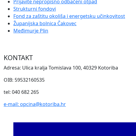
Prijavite nepropisno odbačeni otpad
Strukturni fondovi
Fond za zaštitu okoliša i energetsku učinkovitost
Županijska bolnica Čakovec
Međimurje Plin
KONTAKT
Adresa: Ulica kralja Tomislava 100, 40329 Kotoriba
OIB: 59532160535
tel: 040 682 265
e-mail: opcina@kotoriba.hr