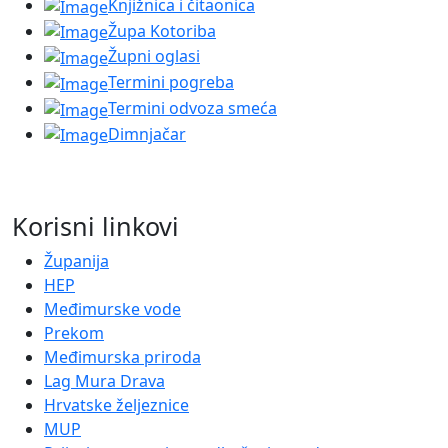
Knjižnica i čitaonica
Župa Kotoriba
Župni oglasi
Termini pogreba
Termini odvoza smeća
Dimnjačar
Korisni linkovi
Županija
HEP
Međimurske vode
Prekom
Međimurska priroda
Lag Mura Drava
Hrvatske željeznice
MUP