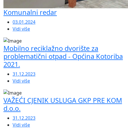
Komunalni redar
03.01.2024
Vidi više
Mobilno reciklažno dvorište za
problematični otpad - Općina Kotoriba
2021.
31.12.2023
Vidi više
VAŽEĆI CJENIK USLUGA GKP PRE KOM
d.o.o.
31.12.2023
Vidi više