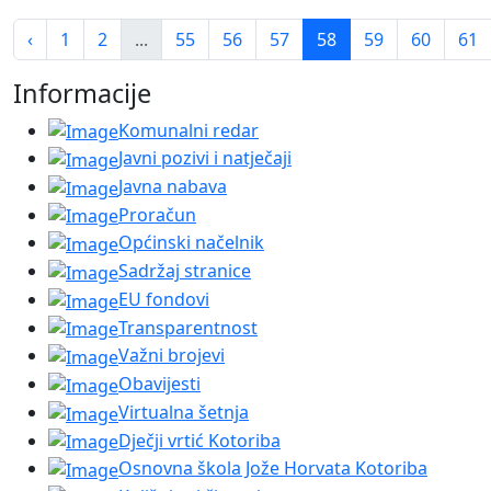
‹
1
2
...
55
56
57
58
59
60
61
Informacije
Komunalni redar
Javni pozivi i natječaji
Javna nabava
Proračun
Općinski načelnik
Sadržaj stranice
EU fondovi
Transparentnost
Važni brojevi
Obavijesti
Virtualna šetnja
Dječji vrtić Kotoriba
Osnovna škola Jože Horvata Kotoriba