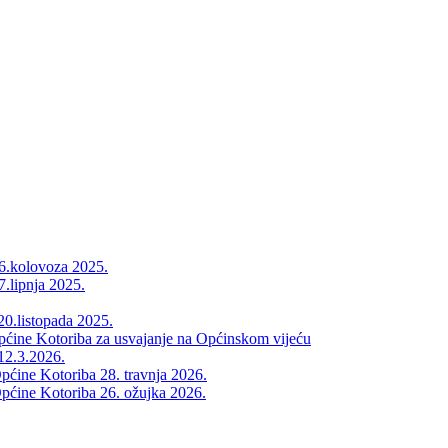
26.kolovoza 2025.
7.lipnja 2025.
20.listopada 2025.
Općine Kotoriba za usvajanje na Općinskom vijeću
12.3.2026.
pćine Kotoriba 28. travnja 2026.
pćine Kotoriba 26. ožujka 2026.