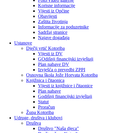
Foto/Video galerije
Korisne informacije
Vijesti iz Općine
Obavijesti
Zaštita životinja
Informacije za poduzetnike
Sadržaj stranice
Najave događaja
Ustanove
Dječji vrtić Kotoriba
Vijesti iz DV
GOdišnji financijski izvještaji
Plan nabave DV
Izvješća o prevedbi ZPPI
Osnovna škola Jože Horvata Kotoriba
Knjižnica i čitaonica
Vijesti iz knjižnice i čitaonice
Plan nabave
Godišnji financijski izvještaji
Statut
Proračun
Župa Kotoriba
Udruge, društva i klubovi
Društva
Društvo "Naša djeca"