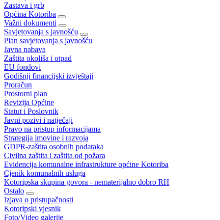
Zastava i grb
Općina Kotoriba
Važni dokumenti
Savjetovanja s javnošću
Plan savjetovanja s javnošću
Javna nabava
Zaštita okoliša i otpad
EU fondovi
Godišnji financijski izvještaji
Proračun
Prostorni plan
Revizija Općine
Statut i Poslovnik
Javni pozivi i natječaji
Pravo na pristup informacijama
Strategija imovine i razvoja
GDPR-zaštita osobnih podataka
Civilna zaštita i zaštita od požara
Evidencija komunalne infrastrukture općine Kotoriba
Cjenik komunalnih usluga
Kotoripska skupina govora - nematerijalno dobro RH
Ostalo
Izjava o pristupačnosti
Kotoripski vjesnik
Foto/Video galerije