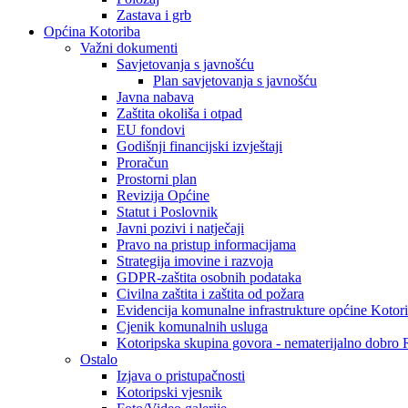
Zastava i grb
Općina Kotoriba
Važni dokumenti
Savjetovanja s javnošću
Plan savjetovanja s javnošću
Javna nabava
Zaštita okoliša i otpad
EU fondovi
Godišnji financijski izvještaji
Proračun
Prostorni plan
Revizija Općine
Statut i Poslovnik
Javni pozivi i natječaji
Pravo na pristup informacijama
Strategija imovine i razvoja
GDPR-zaštita osobnih podataka
Civilna zaštita i zaštita od požara
Evidencija komunalne infrastrukture općine Kotor
Cjenik komunalnih usluga
Kotoripska skupina govora - nematerijalno dobro
Ostalo
Izjava o pristupačnosti
Kotoripski vjesnik