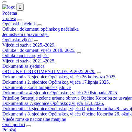
Početna
Uprava
Općinski načelnik
Odluke i dokumenti općinskog načelnika
Jedinstveni upravni odjel
Općinsko vijeće
Vijećnici saziva 2025.-2029.
Odluke i dokumenti vijeća 2018.-2025.
Odluke općinskog vijeća
Vijećnici saziva 2021.-2025.
Dokumenti sa sjednica
ODLUKE I DOKUMENTI VIJEĆA 2025-2029.
Dokumenti s 3. sjednice Općinskog vijeća 26.kolovoza 2025.
Dokumenti s 2. sjednice Općinskog vijeća 17.lipnja 2025.
Dokumenti s konstituirajuće sjednice
Dokumenti sa 4. sjednice Općinskog vijeća 20.listopada 2025.
Prijedlog Strategije zelene urbane obnove Općine Kotoriba za usvaja
Dokumenti sa 7. sjednice Općinskog vijeća 12.3.2026.
Dokumenti s 9. sjednice Općinskog vijeća Općine Kotoriba 28. travn
Dokumenti s 8. sjednice Općinskog vijeća Općine Kotoriba 26. ožujk
Vijeće romske nacionalne manjine
Opći podaci
Položaj