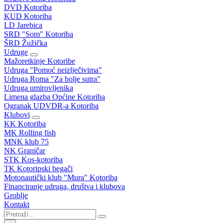
DVD Kotoriba
KUD Kotoriba
LD Jarebica
SRD "Som" Kotoriba
ŠRD Žužička
Udruge
Mažoretkinje Kotoribe
Udruga "Pomoć neizlječivima"
Udruga Roma "Za bolje sutra"
Udruga umirovljenika
Limena glazba Općine Kotoriba
Ogranak UDVDR-a Kotoriba
Klubovi
KK Kotoriba
MK Rolling fish
MNK klub 75
NK Graničar
STK Kos-kotoriba
TK Kotoripski begači
Motonautički klub "Mura" Kotoriba
Financiranje udruga, društva i klubova
Groblje
Kontakt