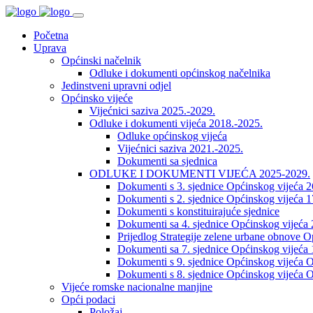
Početna
Uprava
Općinski načelnik
Odluke i dokumenti općinskog načelnika
Jedinstveni upravni odjel
Općinsko vijeće
Vijećnici saziva 2025.-2029.
Odluke i dokumenti vijeća 2018.-2025.
Odluke općinskog vijeća
Vijećnici saziva 2021.-2025.
Dokumenti sa sjednica
ODLUKE I DOKUMENTI VIJEĆA 2025-2029.
Dokumenti s 3. sjednice Općinskog vijeća 
Dokumenti s 2. sjednice Općinskog vijeća 1
Dokumenti s konstituirajuće sjednice
Dokumenti sa 4. sjednice Općinskog vijeća 
Prijedlog Strategije zelene urbane obnove 
Dokumenti sa 7. sjednice Općinskog vijeća 
Dokumenti s 9. sjednice Općinskog vijeća O
Dokumenti s 8. sjednice Općinskog vijeća O
Vijeće romske nacionalne manjine
Opći podaci
Položaj