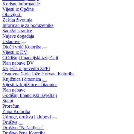
Korisne informacije
Vijesti iz Općine
Obavijesti
Zaštita životinja
Informacije za poduzetnike
Sadržaj stranice
Najave događaja
Ustanove
Dječji vrtić Kotoriba
Vijesti iz DV
GOdišnji financijski izvještaji
Plan nabave DV
Izvješća o prevedbi ZPPI
Osnovna škola Jože Horvata Kotoriba
Knjižnica i čitaonica
Vijesti iz knjižnice i čitaonice
Plan nabave
Godišnji financijski izvještaji
Statut
Proračun
Župa Kotoriba
Udruge, društva i klubovi
Društva
Društvo "Naša djeca"
Društvo žena Kotoriba