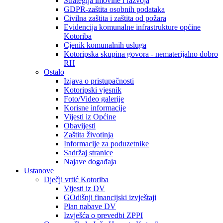
Strategija imovine i razvoja
GDPR-zaštita osobnih podataka
Civilna zaštita i zaštita od požara
Evidencija komunalne infrastrukture općine
Kotoriba
Cjenik komunalnih usluga
Kotoripska skupina govora - nematerijalno dobro
RH
Ostalo
Izjava o pristupačnosti
Kotoripski vjesnik
Foto/Video galerije
Korisne informacije
Vijesti iz Općine
Obavijesti
Zaštita životinja
Informacije za poduzetnike
Sadržaj stranice
Najave događaja
Ustanove
Dječji vrtić Kotoriba
Vijesti iz DV
GOdišnji financijski izvještaji
Plan nabave DV
Izvješća o prevedbi ZPPI