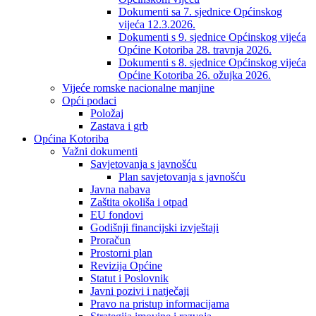
Dokumenti sa 7. sjednice Općinskog
vijeća 12.3.2026.
Dokumenti s 9. sjednice Općinskog vijeća
Općine Kotoriba 28. travnja 2026.
Dokumenti s 8. sjednice Općinskog vijeća
Općine Kotoriba 26. ožujka 2026.
Vijeće romske nacionalne manjine
Opći podaci
Položaj
Zastava i grb
Općina Kotoriba
Važni dokumenti
Savjetovanja s javnošću
Plan savjetovanja s javnošću
Javna nabava
Zaštita okoliša i otpad
EU fondovi
Godišnji financijski izvještaji
Proračun
Prostorni plan
Revizija Općine
Statut i Poslovnik
Javni pozivi i natječaji
Pravo na pristup informacijama