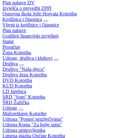
Plan nabave DV
Izvješća o prevedbi ZPPI
Osnovna škola Jože Horvata Kotoriba
Knjižnica i čitaonica
Vijesti iz knjižnice i čitaonice
Plan nabave
Godišnji financijski izvještaji
Statut
Proračun
Župa Kotoriba
Udruge, društva i klubovi
Društva
Društvo "Naša djeca"
Društvo žena Kotoriba
DVD Kotoriba
KUD Kotoriba
LD Jarebica
SRD "Som" Kotoriba
ŠRD Žužička
Udruge
Mažoretkinje Kotoribe
Udruga "Pomoć neizlječivima"
Udruga Roma "Za bolje sutra"
Udruga umirovljenika
Limena glazba Općine Kotoriba