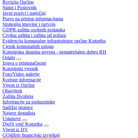
Revizija Općine
Statut i Poslovnik
Javni pozivi i natječaji
Pravo na pristup informacijama
Strategija imovine i razvoja
GDPR-zaštita osobnih podataka
Civilna zaštita i zaštita od požara
Evidencija komunalne infrastrukture općine Kotoriba
Cjenik komunalnih usluga
Kotoripska skupina govora - nematerijalno dobro RH
Ostalo
Izjava o pristupačnosti
Kotoripski vjesnik
Foto/Video galerije
Korisne informacije
Vijesti iz Općine
Obavijesti
Zaštita životinja
Informacije za poduzetnike
Sadržaj stranice
Najave događaja
Ustanove
Dječji vrtić Kotoriba
Vijesti iz DV
GOdišnji financijski izvještaji