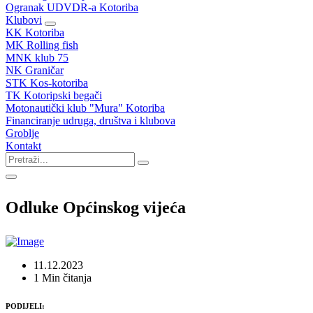
Ogranak UDVDR-a Kotoriba
Klubovi
KK Kotoriba
MK Rolling fish
MNK klub 75
NK Graničar
STK Kos-kotoriba
TK Kotoripski begači
Motonautički klub "Mura" Kotoriba
Financiranje udruga, društva i klubova
Groblje
Kontakt
Odluke Općinskog vijeća
11.12.2023
1 Min čitanja
PODIJELI: