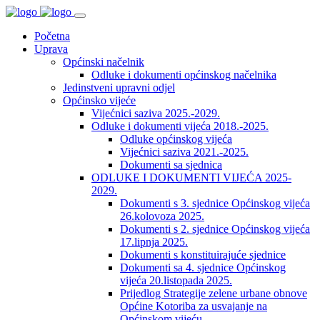
Početna
Uprava
Općinski načelnik
Odluke i dokumenti općinskog načelnika
Jedinstveni upravni odjel
Općinsko vijeće
Vijećnici saziva 2025.-2029.
Odluke i dokumenti vijeća 2018.-2025.
Odluke općinskog vijeća
Vijećnici saziva 2021.-2025.
Dokumenti sa sjednica
ODLUKE I DOKUMENTI VIJEĆA 2025-
2029.
Dokumenti s 3. sjednice Općinskog vijeća
26.kolovoza 2025.
Dokumenti s 2. sjednice Općinskog vijeća
17.lipnja 2025.
Dokumenti s konstituirajuće sjednice
Dokumenti sa 4. sjednice Općinskog
vijeća 20.listopada 2025.
Prijedlog Strategije zelene urbane obnove
Općine Kotoriba za usvajanje na
Općinskom vijeću