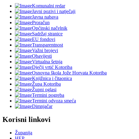
Komunalni redar
Javni pozivi i natječaji
Javna nabava
Proračun
Općinski načelnik
Sadržaj stranice
EU fondovi
Transparentnost
Važni brojevi
Obavijesti
Virtualna šetnja
Dječji vrtić Kotoriba
Osnovna škola Jože Horvata Kotoriba
Knjižnica i čitaonica
Župa Kotoriba
Župni oglasi
Termini pogreba
Termini odvoza smeća
Dimnjačar
Korisni linkovi
Županija
HEP