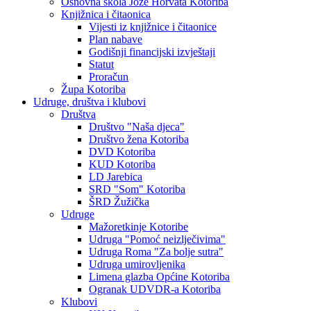
Osnovna škola Jože Horvata Kotoriba
Knjižnica i čitaonica
Vijesti iz knjižnice i čitaonice
Plan nabave
Godišnji financijski izvještaji
Statut
Proračun
Župa Kotoriba
Udruge, društva i klubovi
Društva
Društvo "Naša djeca"
Društvo žena Kotoriba
DVD Kotoriba
KUD Kotoriba
LD Jarebica
SRD "Som" Kotoriba
ŠRD Žužička
Udruge
Mažoretkinje Kotoribe
Udruga "Pomoć neizlječivima"
Udruga Roma "Za bolje sutra"
Udruga umirovljenika
Limena glazba Općine Kotoriba
Ogranak UDVDR-a Kotoriba
Klubovi