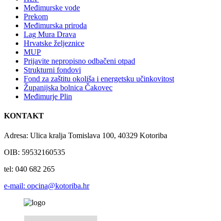
Međimurske vode
Prekom
Međimurska priroda
Lag Mura Drava
Hrvatske željeznice
MUP
Prijavite nepropisno odbačeni otpad
Strukturni fondovi
Fond za zaštitu okoliša i energetsku učinkovitost
Županijska bolnica Čakovec
Međimurje Plin
KONTAKT
Adresa: Ulica kralja Tomislava 100, 40329 Kotoriba
OIB: 59532160535
tel: 040 682 265
e-mail: opcina@kotoriba.hr