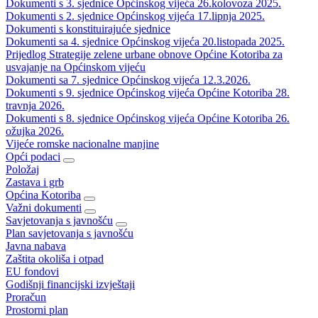
Dokumenti s 3. sjednice Općinskog vijeća 26.kolovoza 2025.
Dokumenti s 2. sjednice Općinskog vijeća 17.lipnja 2025.
Dokumenti s konstituirajuće sjednice
Dokumenti sa 4. sjednice Općinskog vijeća 20.listopada 2025.
Prijedlog Strategije zelene urbane obnove Općine Kotoriba za
usvajanje na Općinskom vijeću
Dokumenti sa 7. sjednice Općinskog vijeća 12.3.2026.
Dokumenti s 9. sjednice Općinskog vijeća Općine Kotoriba 28.
travnja 2026.
Dokumenti s 8. sjednice Općinskog vijeća Općine Kotoriba 26.
ožujka 2026.
Vijeće romske nacionalne manjine
Opći podaci
Položaj
Zastava i grb
Općina Kotoriba
Važni dokumenti
Savjetovanja s javnošću
Plan savjetovanja s javnošću
Javna nabava
Zaštita okoliša i otpad
EU fondovi
Godišnji financijski izvještaji
Proračun
Prostorni plan