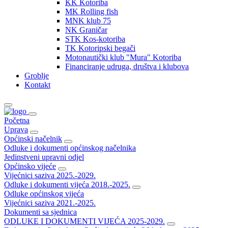
KK Kotoriba
MK Rolling fish
MNK klub 75
NK Graničar
STK Kos-kotoriba
TK Kotoripski begači
Motonautički klub "Mura" Kotoriba
Financiranje udruga, društva i klubova
Groblje
Kontakt
Početna
Uprava
Općinski načelnik
Odluke i dokumenti općinskog načelnika
Jedinstveni upravni odjel
Općinsko vijeće
Vijećnici saziva 2025.-2029.
Odluke i dokumenti vijeća 2018.-2025.
Odluke općinskog vijeća
Vijećnici saziva 2021.-2025.
Dokumenti sa sjednica
ODLUKE I DOKUMENTI VIJEĆA 2025-2029.